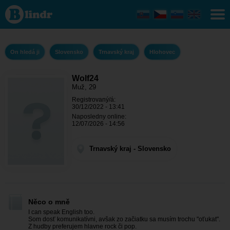
Wolf24 -
On hledá
ji
Trnavský
kraj -
Hlohovec
On hledá ji
Slovensko
Trnavský kraj
Hlohovec
Wolf24
Muž, 29
Registrovaný/á:
30/12/2022 - 13:41
Naposledny online:
12/07/2026 - 14:56
Trnavský kraj - Slovensko
Něco o mně
I can speak English too.
Som dosť komunikatívni, avšak zo začiatku sa musím trochu "oťukat".
Z hudby preferujem hlavne rock či pop.