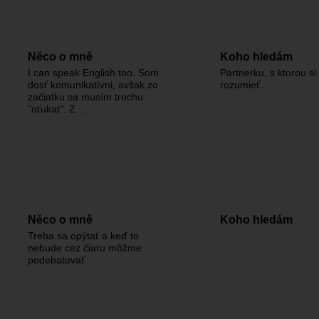
Něco o mně
Koho hledám
I can speak English too. Som
Partnerku, s ktorou s
dosť komunikatívni, avšak zo
rozumieť...
začiatku sa musím trochu
"oťukat". Z…
Něco o mně
Koho hledám
Treba sa opýtať a keď to
.
nebude cez čiaru môžme
podebatovať