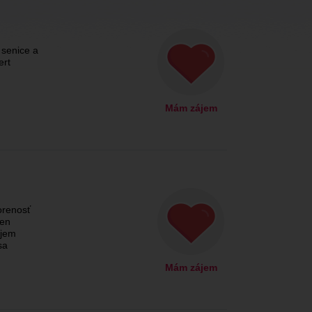
 senice a
ert
Mám zájem
orenosť
den
ujem
sa
Mám zájem