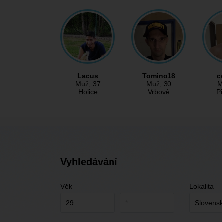
Lacus
Tomino18
c
Muž
, 37
Muž
, 30
M
Holice
Vrbové
P
Vyhledávání
Věk
Lokalita