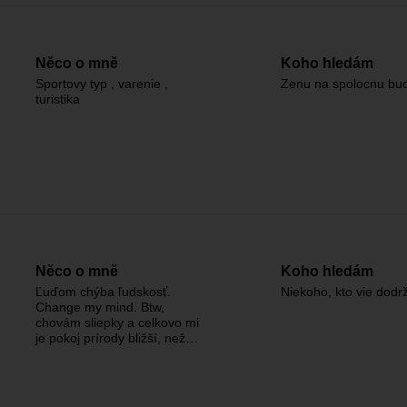
Něco o mně
Koho hledám
Sportovy typ , varenie ,
Zenu na spolocnu bu
turistika
Něco o mně
Koho hledám
Ľuďom chýba ľudskosť.
Niekoho, kto vie dodrž
Change my mind. Btw,
chovám sliepky a celkovo mi
je pokoj prírody bližší, než…