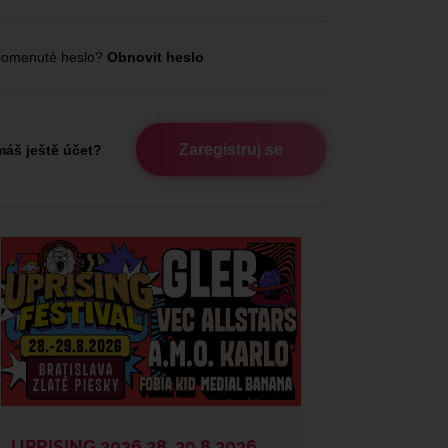
omenuté heslo?
Obnovit heslo
Zaregistruj se
áš ještě účet?