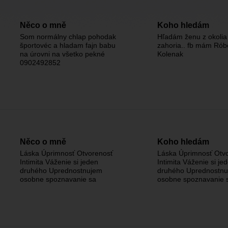
Něco o mně
Koho hledám
Som normálny chlap pohodak
Hľadám ženu z okolia
športovéc a hladam fajn babu
zahoria.. fb mám Rób
na úrovni na všetko pekné
Kolenak
0902492852
Něco o mně
Koho hledám
Láska Úprimnosť Otvorenosť
Láska Úprimnosť Otv
Intimita Váženie si jeden
Intimita Váženie si je
druhého Uprednostnujem
druhého Uprednostn
osobne spoznavanie sa
osobne spoznavanie 