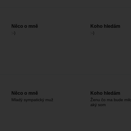
Něco o mně
Koho hledám
:-)
:-)
Něco o mně
Koho hledám
Mladý sympatický muž
Ženu čo ma bude milo
aký som