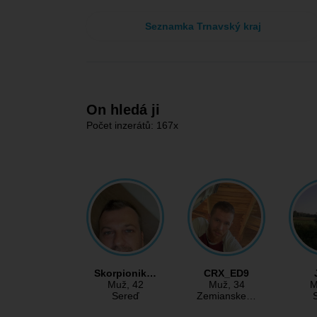
Seznamka Trnavský kraj
On hledá ji
Počet inzerátů: 167x
Skorpionik…
CRX_ED9
Muž
, 42
Muž
, 34
M
Sereď
Zemianske…