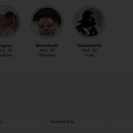
ogyno
Martinko92
Slammer243
už
, 30
Muž
, 33
Muž
, 32
iešťany
Hlohovec
Holíč