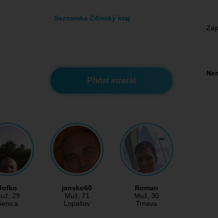
Seznamka Žilinský kraj
Zap
Nem
Přidat inzerát
Jofko
jansko60
Roman
už
, 29
Muž
, 71
Muž
, 30
Senica
Lopašov
Trnava