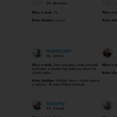
29
,
Abrahám
Něco o mně:
Yy
Něco o m
Koho hledám:
Lasku
Koho hl
Robert1207
45
,
Senica
Něco o mně:
Som normálny chlap pohodak
Něco o m
športovéc a hladam fajn babu na úrovni na
všetko pekn…
Koho hl
Koho hledám:
Hľadám ženu z okolia senice
a zahoria.. fb mám Róbert Kolenak
Security
34
,
Trnava