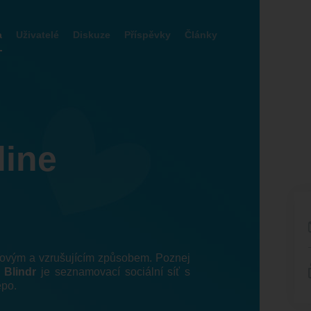
a
Uživatelé
Diskuze
Příspěvky
Články
line
 novým a vzrušujícím způsobem. Poznej
!
Blindr
je seznamovací sociální síť s
epo.