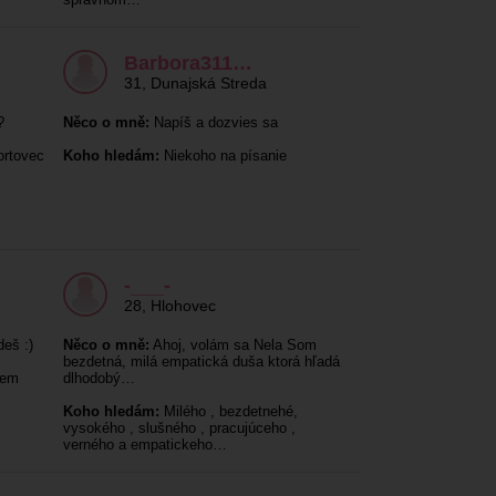
Barbora311…
31
,
Dunajská Streda
?
Něco o mně:
Napíš a dozvies sa
ortovec
Koho hledám:
Niekoho na písanie
-___-
28
,
Hlohovec
eš :)
Něco o mně:
Ahoj, volám sa Nela Som
bezdetná, milá empatická duša ktorá hľadá
jem
dlhodobý…
Koho hledám:
Milého , bezdetnehé,
vysokého , slušného , pracujúceho ,
verného a empatickeho…