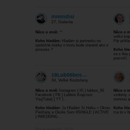
mmmdisi
27
,
Galanta
Něco o mně:
:*
Něco o m
veľkú kop
Koho hledám:
Hladám si partnerku na
Pár príkl
spoločné hrátky o ktoru bude starané ako o
princess ?
Koho hl
sa s ňou 
precvičí
18Lub06bos…
34
,
Veľké Kostoľany
Něco o mně:
Instagram { IG } lubbos_92
Něco o m
Facebook { FB } Lubbos Krajcovic
vzdorny..
You[Tube] { YT }…
somnou a
Koho hledám:
Ja Hľadám Si Holku = Okres
Koho hl
Piešťany a Okolie Som #SINGLE { ACTIVE
ma to v h
} #WEDDING…
Počet inzerátů: 167x