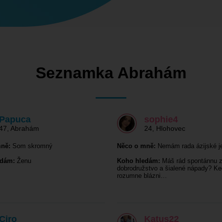
Seznamka Abrahám
Papuca
sophie4
47
,
Abrahám
24
,
Hlohovec
ně:
Som skromný
Něco o mně:
Nemám rada ázijské j
edám:
Ženu
Koho hledám:
Máš rád spontánnu 
dobrodružstvo a šialené nápady? Ke
rozumne blázni…
Ciro
Katus22