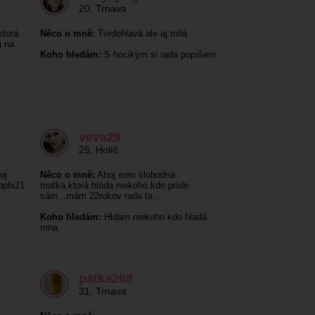
20
,
Trnava
torá
Něco o mně:
Tvrdohlavá ale aj milá
j na
Koho hledám:
S hocikým si rada popíšem
veva29
25
,
Holíč
oj
Něco o mně:
Ahoj som slobodná
ophi21
matka,ktorá hláda niekoho kdo príde
sám...mám 22rokov rada ta…
Koho hledám:
Hldám niekoho kdo hladá
mna.
patka268
31
,
Trnava