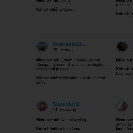
Něco o mně:
Opitaj
Něco o m
turistika
Koho hledám:
Opitam
Koho hl
thomastt23…
29
,
Trnava
Něco o mně:
Ľuďom chýba ľudskosť.
Něco o m
Change my mind. Btw, chovám sliepky a
celkovo mi je pokoj…
Koho hl
taký aký
Koho hledám:
Niekoho, kto vie dodržať
slovo.
Stanislav2…
44
,
Piešťany
Něco o mně:
Normálny chlap
Něco o m
ambiciózn
Koho hledám:
Fajn ženu
kino , ča