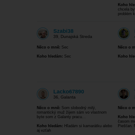
Koho hl
chcela b
problém 
Szabi38
39
,
Dunajská Streda
Něco o mně:
Sec
Něco o m
Koho hledám:
Sec
Koho hl
Lacko67890
36
,
Galanta
Něco o mně:
Som slobodný milý,
Něco o m
romantický muž žijem sám vo vlastnom
byte som z Galanty pracu…
Koho hl
časom mož
Koho hledám:
Hľadám si kamarátku alebo
Piešťan.
aj vzťah