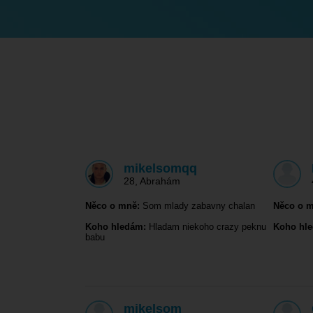
mikelsomqq
28
,
Abrahám
Něco o mně:
Som mlady zabavny chalan
Něco o m
Koho hledám:
Hladam niekoho crazy peknu
Koho hl
babu
mikelsom