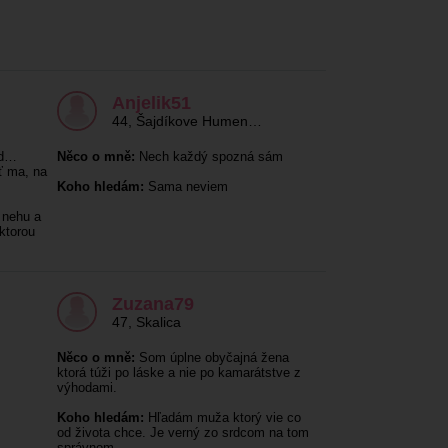
Anjelik51
44
,
Šajdíkove Humen…
ud…
Něco o mně:
Nech každý spozná sám
ť ma, na
Koho hledám:
Sama neviem
 nehu a
ktorou
Zuzana79
47
,
Skalica
Něco o mně:
Som úplne obyčajná žena
ktorá túži po láske a nie po kamarátstve z
výhodami.
Koho hledám:
Hľadám muža ktorý vie co
od života chce. Je verný zo srdcom na tom
správnom…