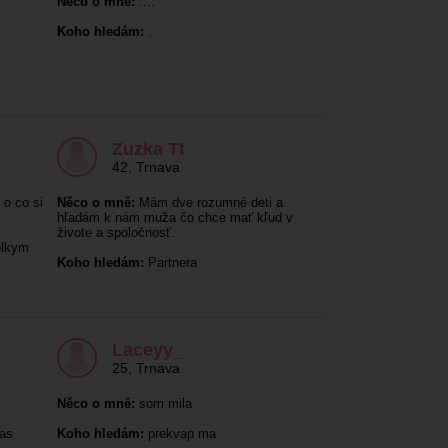
Něco o mně:
....
Koho hledám:
.
Zuzka Tt
42
,
Trnava
 o co si
Něco o mně:
Mám dve rozumné deti a
hľadám k nám muža čo chce mať kľud v
živote a spoločnosť.
elkym
Koho hledám:
Partnera
Laceyy_
25
,
Trnava
Něco o mně:
som mila
cas
Koho hledám:
prekvap ma