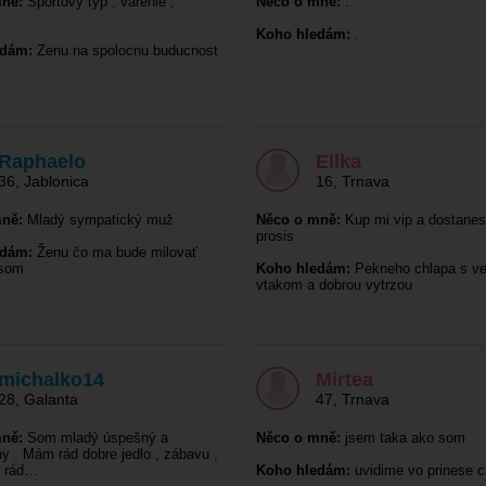
ně:
Sportovy typ , varenie ,
Něco o mně:
.
Koho hledám:
.
edám:
Zenu na spolocnu buducnost
Raphaelo
Ellka
36
,
Jablonica
16
,
Trnava
ně:
Mladý sympatický muž
Něco o mně:
Kup mi vip a dostanes
prosis
edám:
Ženu čo ma bude milovať
 som
Koho hledám:
Pekneho chlapa s v
vtakom a dobrou vytrzou
michalko14
Mirtea
28
,
Galanta
47
,
Trnava
ně:
Som mladý úspešný a
Něco o mně:
jsem taka ako som
y . Mám rád dobre jedlo , zábavu ,
s rád…
Koho hledám:
uvidime vo prinese 