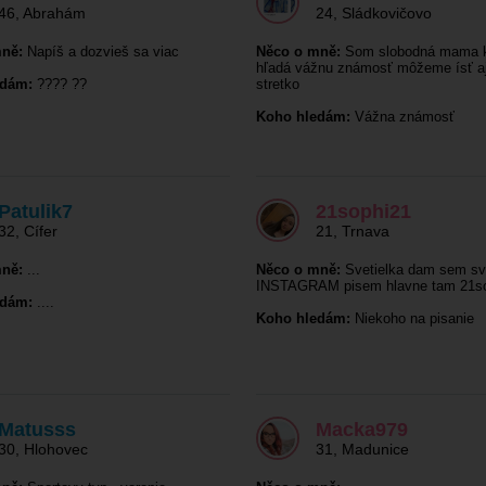
46
,
Abrahám
24
,
Sládkovičovo
ně:
Napíš a dozvieš sa viac
Něco o mně:
Som slobodná mama k
hľadá vážnu známosť môžeme ísť a
edám:
???? ??
stretko
Koho hledám:
Vážna známosť
Patulik7
21sophi21
32
,
Cífer
21
,
Trnava
ně:
...
Něco o mně:
Svetielka dam sem sv
INSTAGRAM pisem hlavne tam 21s
edám:
....
Koho hledám:
Niekoho na pisanie
Matusss
Macka979
30
,
Hlohovec
31
,
Madunice