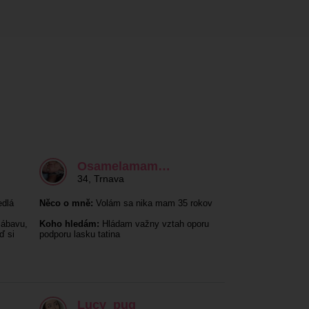
Osamelamam…
34
,
Trnava
edlá
Něco o mně:
Volám sa nika mam 35 rokov
zábavu,
Koho hledám:
Hládam važny vztah oporu
ď si
podporu lasku tatina
Lucy_pug