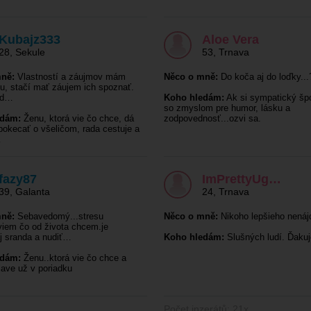
Kubajz333
Aloe Vera
28
,
Sekule
53
,
Trnava
ně:
Vlastností a záujmov mám
Něco o mně:
Do koča aj do loďky...
u, stačí mať záujem ich spoznať.
ad…
Koho hledám:
Ak si sympatický šp
so zmyslom pre humor, lásku a
edám:
Ženu, ktorá vie čo chce, dá
zodpovednosť...ozvi sa.
pokecať o všeličom, rada cestuje a
…
fazy87
ImPrettyUg…
39
,
Galanta
24
,
Trnava
ně:
Sebavedomý...stresu
Něco o mně:
Nikoho lepšieho nenájd
viem čo od života chcem.je
j sranda a nudiť…
Koho hledám:
Slušných ludí. Ďaku
edám:
Ženu..ktorá vie čo chce a
lave už v poriadku
Počet inzerátů: 21x