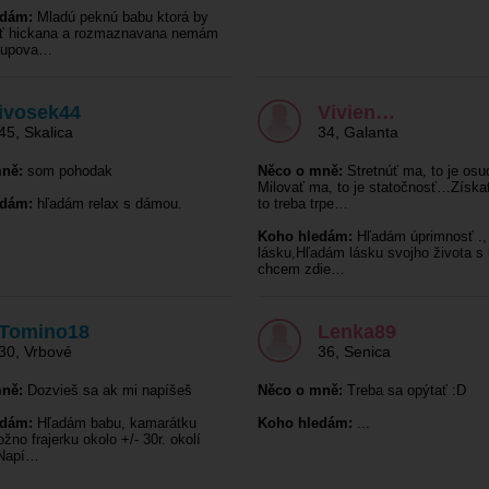
edám:
Mladú peknú babu ktorá by
yť hickana a rozmaznavana nemám
kupova…
ivosek44
Vivien…
45
,
Skalica
34
,
Galanta
ně:
som pohodak
Něco o mně:
Stretnúť ma, to je os
Milovať ma, to je statočnosť…Získa
edám:
hľadám relax s dámou.
to treba trpe…
Koho hledám:
Hľadám úprimnosť .,
lásku,Hľadám lásku svojho života s 
chcem zdie…
Tomino18
Lenka89
30
,
Vrbové
36
,
Senica
ně:
Dozvieš sa ak mi napíšeš
Něco o mně:
Treba sa opýtať :D
edám:
Hľadám babu, kamarátku
Koho hledám:
...
no frajerku okolo +/- 30r. okolí
 Napí…