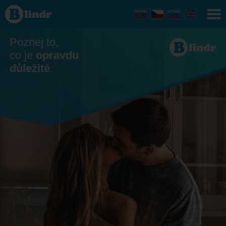
Seznamka
Litovel
Poznej to,
co je
opravdu
důležité
.