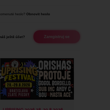
omenuté heslo?
Obnovit heslo
Zaregistruj se
áš ještě účet?