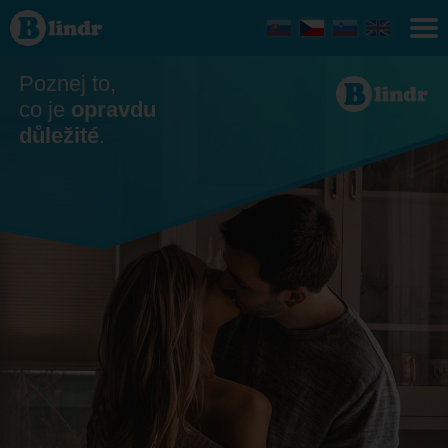
Seznamka
- On
hledá ji
Hlavní
město
Poznej to,
Praha
co je
opravdu
důležité
.