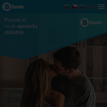
Seznamka
- On
hledá ji
Čaňa
Poznej to,
co je
opravdu
důležité
.