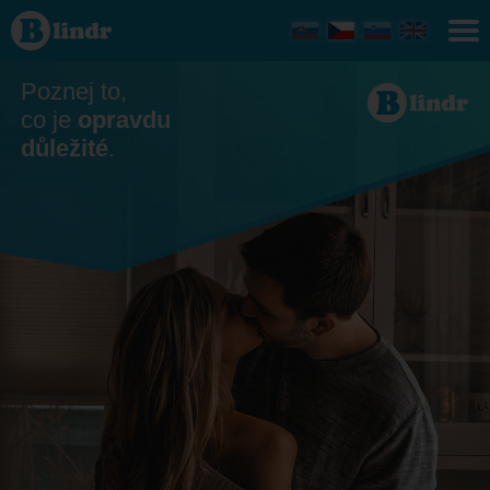
Seznamka -
On hledá ji
Michalovce
Poznej to,
co je
opravdu
důležité
.