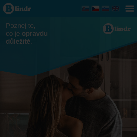
Seznamka
- On
hledá ji
Jemnice
Poznej to,
co je
opravdu
důležité
.