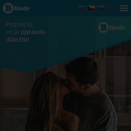
Seznamka - On
hledá ji
Královéhradecký
kraj
Poznej to,
co je
opravdu
důležité
.