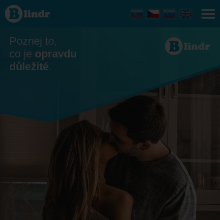
Seznamka
- On
hledá ji
Paseka
Poznej to,
co je
opravdu
důležité
.