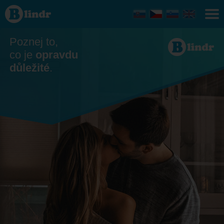
Seznamka -
On hledá ji
Středočeský
kraj
Poznej to,
co je
opravdu
důležité
.