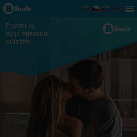
Seznamka
- Ona
hledá
jeho
Česko
Poznej to,
co je
opravdu
důležité
.