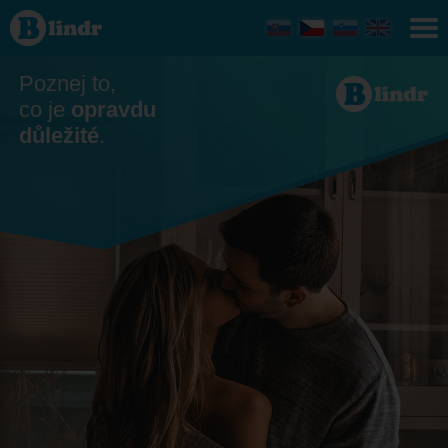
Seznamka
- Ona
hledá
jeho
Ústecký
Poznej to,
kraj
co je
opravdu
důležité
.