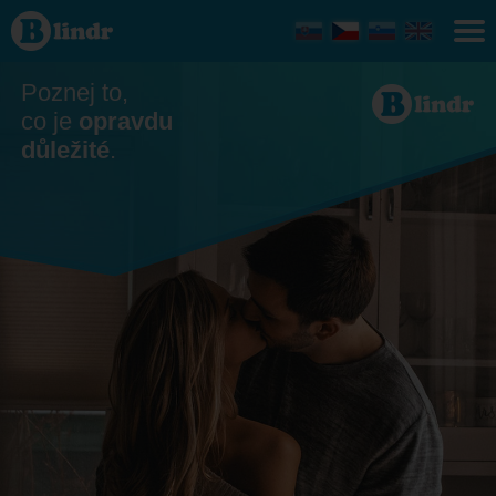
Seznamka
Dobřany
Poznej to,
co je
opravdu
důležité
.