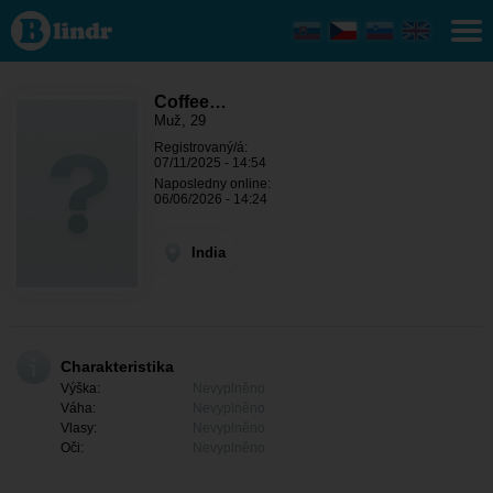
Coffee
lover -
On
hledá
někoho
India
Coffee…
Muž, 29
Registrovaný/á:
07/11/2025 - 14:54
Naposledny online:
06/06/2026 - 14:24
India
Charakteristika
Výška:
Nevyplněno
Váha:
Nevyplněno
Vlasy:
Nevyplněno
Oči:
Nevyplněno