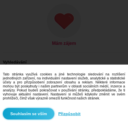
Mám zájem
Vyhledávání
On hledá ji: Muži, 29
Tato stránka využívá cookies a jiné technologie sledování na rozlišení
On hledá ji: Muži, 29 - India
jednotlivých zařízení, na individuální nastavení služeb, analytické a statistické
účely a pro přizpůsobení zobrazení obsahu a reklam. Některé informace
Seznamka India
mohou být poskytnuty i našim partnerům v oblasti sociálních médií, inzerce a
analýzy. Pokud budeš pokračovat v používání stránky, předpokládáme, že ti
vyhovuje aktuální nastavení. Nastavení si můžeš kdykoliv změnit ve svém
prohlížeči, čímž však výrazně omezíš funkčnost našich stránek.
Doporučujeme
Přizpůsobit