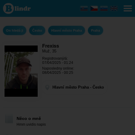
Frexiss
- On
hledá ji
Hlavní
město
Praha -
On hledá ji
Česko
Hlavní město Praha
Praha
Praha
Frexiss
Muž, 35
Registrovaný/á:
07/04/2025 - 01:24
Naposledny online:
08/04/2025 - 00:25
Hlavní město Praha - Česko
Něco o mně
Hmm uvidis napis