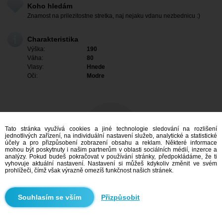
Koho hledám
Znamost na prilezitostne stretka, naj nejaku vdanu nezbednicu :)
Charakteristika
Výška:
190
Váha:
80
Vlasy:
Hnede
Oči:
Modre
Tato stránka využívá cookies a jiné technologie sledování na rozlišení
jednotlivých zařízení, na individuální nastavení služeb, analytické a statistické
účely a pro přizpůsobení zobrazení obsahu a reklam. Některé informace
mohou být poskytnuty i našim partnerům v oblasti sociálních médií, inzerce a
analýzy. Pokud budeš pokračovat v používání stránky, předpokládáme, že ti
vyhovuje aktuální nastavení. Nastavení si můžeš kdykoliv změnit ve svém
prohlížeči, čímž však výrazně omezíš funkčnost našich stránek.
Mám zájem
Přizpůsobit
Vyhledávání