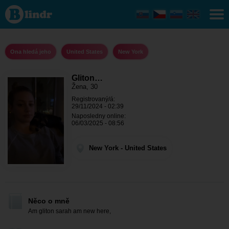
Gliton
sarah
- Ona
hledá
jeho
New
Ona hledá jeho
United States
New York
York
Gliton…
Žena, 30
Registrovaný/á:
29/11/2024 - 02:39
Naposledny online:
06/03/2025 - 08:56
New York - United States
Něco o mně
Am gliton sarah am new here,