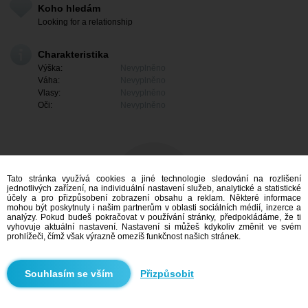
Koho hledám
Looking for a relationship
Charakteristika
Výška:
Nevyplněno
Váha:
Nevyplněno
Vlasy:
Nevyplněno
Oči:
Nevyplněno
Tato stránka využívá cookies a jiné technologie sledování na rozlišení
jednotlivých zařízení, na individuální nastavení služeb, analytické a statistické
účely a pro přizpůsobení zobrazení obsahu a reklam. Některé informace
mohou být poskytnuty i našim partnerům v oblasti sociálních médií, inzerce a
analýzy. Pokud budeš pokračovat v používání stránky, předpokládáme, že ti
vyhovuje aktuální nastavení. Nastavení si můžeš kdykoliv změnit ve svém
prohlížeči, čímž však výrazně omezíš funkčnost našich stránek.
Mám zájem
Přizpůsobit
Vyhledávání