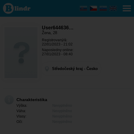
User644636522
- Ona hledá
někoho
Středočeský
kraj - Kladno
User644636…
Žena, 28
Registrovaný/á:
22/01/2023 - 21:02
Naposledny online:
27/01/2023 - 08:40
Středočeský kraj - Česko
Charakteristika
Výška:
Nevyplněno
Váha:
Nevyplněno
Vlasy:
Nevyplněno
Oči:
Nevyplněno