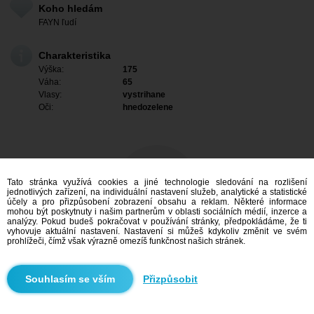
Koho hledám
FAYN ľudí
Charakteristika
Výška:
175
Váha:
65
Vlasy:
vystrihane
Oči:
hnedozelene
Tato stránka využívá cookies a jiné technologie sledování na rozlišení
jednotlivých zařízení, na individuální nastavení služeb, analytické a statistické
účely a pro přizpůsobení zobrazení obsahu a reklam. Některé informace
mohou být poskytnuty i našim partnerům v oblasti sociálních médií, inzerce a
analýzy. Pokud budeš pokračovat v používání stránky, předpokládáme, že ti
vyhovuje aktuální nastavení. Nastavení si můžeš kdykoliv změnit ve svém
prohlížeči, čímž však výrazně omezíš funkčnost našich stránek.
Mám zájem
Přizpůsobit
Vyhledávání