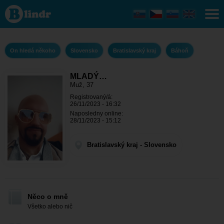
MLADÝ
CHLAP - On
hledá
někoho
Bratislavský
kraj - Báhoň
On hledá někoho
Slovensko
Bratislavský kraj
Báhoň
MLADÝ…
Muž, 37
Registrovaný/á:
26/11/2023 - 16:32
Naposledny online:
28/11/2023 - 15:12
Bratislavský kraj - Slovensko
Něco o mně
Všetko alebo nič