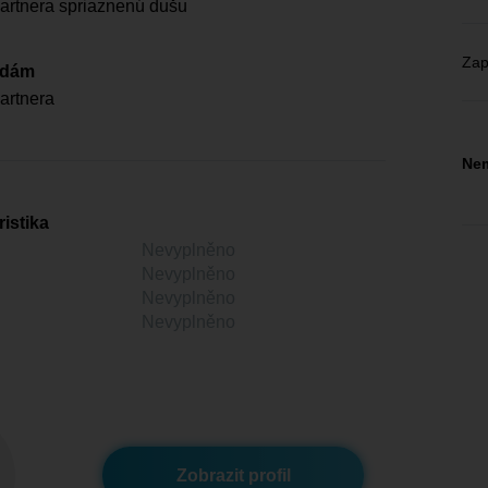
artnera spriaznenú dušu
Zap
edám
artnera
Nem
istika
Nevyplněno
Nevyplněno
Nevyplněno
Nevyplněno
Zobrazit profil