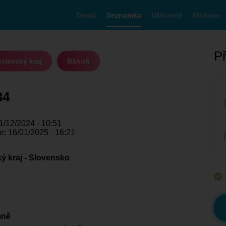
Domů
Seznamka
Uživatelé
Diskuze
Př
islavský kraj
Báhoň
34
1/12/2024 - 10:51
e: 16/01/2025 - 16:21
ký kraj - Slovensko
mně