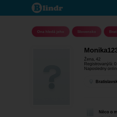
Monika1234
- Ona hledá
jeho
Bratislavský
kraj - Báhoň
Ona hledá jeho
Slovensko
Brat
Monika12
Žena, 42
Registrovaný/á: 0
Naposledny onlin
Bratislavs
Něco o 