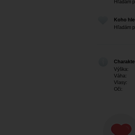
Hľadám p
Koho hl
Hľadám p
Charakter
Výška:
Váha:
Vlasy:
Oči: