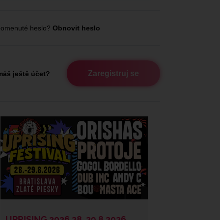
omenuté heslo?
Obnovit heslo
Zaregistruj se
áš ještě účet?