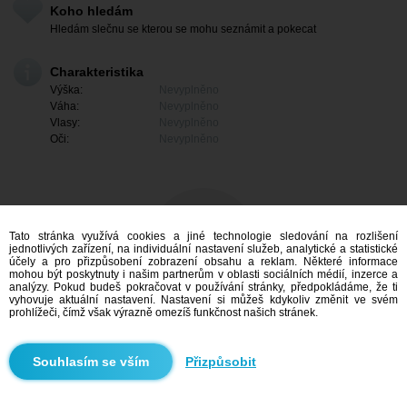
Koho hledám
Hledám slečnu se kterou se mohu seznámit a pokecat
Charakteristika
Výška:
Nevyplněno
Váha:
Nevyplněno
Vlasy:
Nevyplněno
Oči:
Nevyplněno
Tato stránka využívá cookies a jiné technologie sledování na rozlišení
jednotlivých zařízení, na individuální nastavení služeb, analytické a statistické
účely a pro přizpůsobení zobrazení obsahu a reklam. Některé informace
mohou být poskytnuty i našim partnerům v oblasti sociálních médií, inzerce a
analýzy. Pokud budeš pokračovat v používání stránky, předpokládáme, že ti
vyhovuje aktuální nastavení. Nastavení si můžeš kdykoliv změnit ve svém
prohlížeči, čímž však výrazně omezíš funkčnost našich stránek.
Mám zájem
Přizpůsobit
Vyhledávání