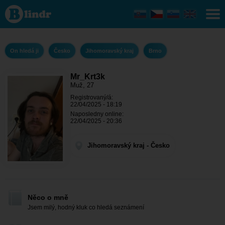
Mr_Krt3k - On
hledá ji
Jihomoravský
kraj - Brno
On hledá ji
Česko
Jihomoravský kraj
Brno
Mr_Krt3k
Muž, 27
Registrovaný/á:
22/04/2025 - 18:19
Naposledny online:
22/04/2025 - 20:36
Jihomoravský kraj - Česko
Něco o mně
Jsem milý, hodný kluk co hledá seznámení