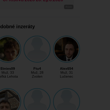
dobné inzeráty
Etnies09
Ftu4
Alex654
Muž
, 33
Muž
, 28
Muž
, 31
eľká Lehota
Zvolen
Lučenec