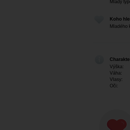
Mladý tý
Koho hl
Mladého 
Charakter
Výška:
Váha:
Vlasy:
Oči: