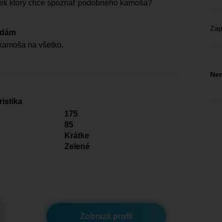
pek ktorý chce spoznať podobného kamoša?
Zap
edám
kamoša na všetko.
Nem
istika
175
85
Krátke
Zelené
Zobrazit profil