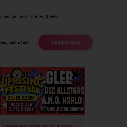
omenuté heslo?
Obnovit heslo
Zaregistruj se
áš ještě účet?