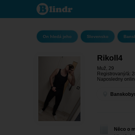
Rikoll4 - On
hledá jeho
Banskobystrický
kraj - Banská
Bystrica
On hledá jeho
Slovensko
Bansk
Rikoll4
Muž, 29
Registrovaný/á: 2
Naposledny onlin
Banskobyst
Něco o 