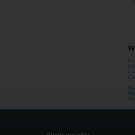
Vy
On 
On 
On 
On 
Se
Sez
Se