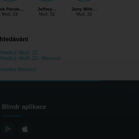
lok Pande…
Jeffrey…
Jerry With…
Muž
, 23
Muž
, 32
Muž
, 22
hledávání
hledá ji: Muži, 22
hledá ji: Muži, 22 - Morocco
znamka Morocco
Blindr aplikace