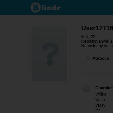
User177160052
- On hledá
někoho
Morocco
User1771
Muž, 22
Registrovaný/á: 1
Naposledny onlin
Morocco
Charakter
Výška:
Váha:
Vlasy:
Oči: