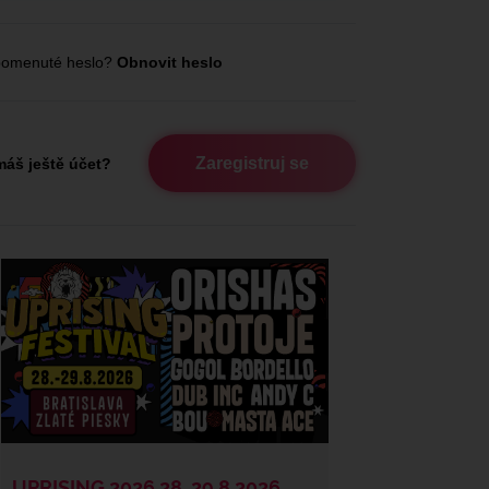
omenuté heslo?
Obnovit heslo
Zaregistruj se
áš ještě účet?