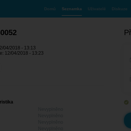
Domů
Seznamka
Uživatelé
Diskuze
60052
Př
2/04/2018 - 13:13
e: 12/04/2018 - 13:23
istika
Nevyplněno
Nevyplněno
Nevyplněno
Nevyplněno