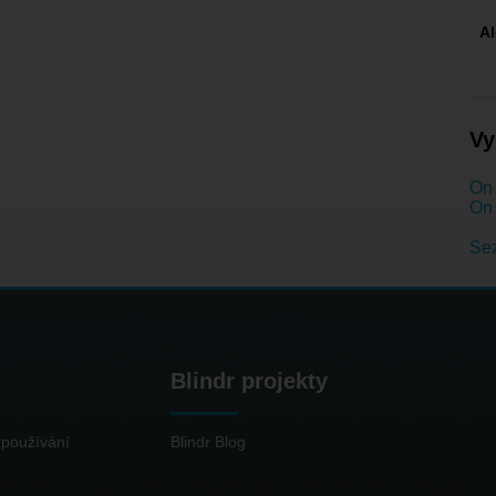
A
Vy
On 
On 
Se
Blindr projekty
používání
Blindr Blog