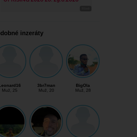
dobné inzeráty
Leonard16
3br7man
BigOla
Muž
, 25
Muž
, 20
Muž
, 28