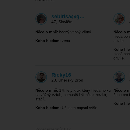
sebirisa@g…
47
,
Slavičín
Něco o mně:
hodný vtipný věrný
Něco o m
hledá poh
Koho hledám:
zenu
chvíle.
Koho hl
hledá poh
chvíle.
Ricky16
20
,
Uherský Brod
Něco o mně:
17ti letý kluk který hledá holku
Něco o m
na vážný vztah, nemusíš být nějak hezká,
ženu pro t
stačí…
Koho hl
Koho hledám:
Už jsem napsal výše
Počet inzerátů: 81x