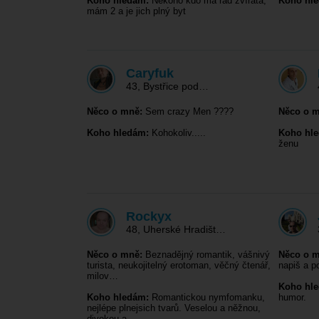
Koho hledám:
Někoho kdo má rád zvířata,
Koho hl
mám 2 a je jich plný byt
Caryfuk
43
,
Bystřice pod…
Něco o mně:
Sem crazy Men ????
Něco o m
Koho hledám:
Kohokoliv.....
Koho hl
ženu
Rockyx
48
,
Uherské Hradišt…
Něco o mně:
Beznadějný romantik, vášnivý
Něco o m
turista, neukojitelný erotoman, věčný čtenář,
napiš a 
milov…
Koho hl
Koho hledám:
Romantickou nymfomanku,
humor.
nejlépe plnejsich tvarů. Veselou a něžnou,
divokou a…