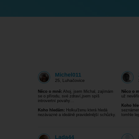
Michel011
25
,
Luhačovice
Něco o mně:
Ahoj, jsem Michal, zajímám
Něco o m
se o přírodu, své zdraví,jsem spíš
už nevěř
introvertní povahy…
Koho hl
Koho hledám:
Holku/ženu která hledá
seznámen
nezávazné a ideálně pravidelnější schůzky.
tomhle l
Lada44