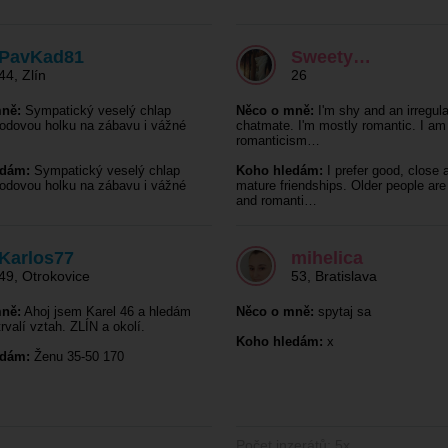
PavKad81
Sweety…
44
,
Zlín
26
ně:
Sympatický veselý chlap
Něco o mně:
I'm shy and an irregula
odovou holku na zábavu i vážné
chatmate. I'm mostly romantic. I am
romanticism…
edám:
Sympatický veselý chlap
Koho hledám:
I prefer good, close 
odovou holku na zábavu i vážné
mature friendships. Older people ar
and romanti…
Karlos77
mihelica
49
,
Otrokovice
53
,
Bratislava
ně:
Ahoj jsem Karel 46 a hledám
Něco o mně:
spytaj sa
rvalí vztah. ZLÍN a okolí.
Koho hledám:
x
edám:
Ženu 35-50 170
Počet inzerátů: 5x