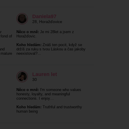
Daniela97
28
,
Horažďovice
r
Něco o mně:
Je mi 28let a jsem z
 fond of
Horažďovic.
Koho hledám:
Znáš ten pocit, když se
and
držíš za ruku s tvou Láskou a čas jakoby
e mature
neexistoval?…
Lauren let
30
Něco o mně:
I'm someone who values
honesty, loyalty, and meaningful
connections. I enjoy…
Koho hledám:
Truthful and trustworthy
human being