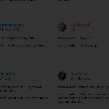
edám:
Třeba konečně tebe.
na vstah
Mremshady
Sofia coll…
41
,
Kroměříž
45
ně:
Jsem obyčejný muž
Něco o mně:
Sexy ???
edám:
Hodnou upřímnou a věrnou
Koho hledám:
Relationship
Jestřáb
sophie4
34
,
Zlín
24
,
Hlohovec
ně:
Zbytečné se tu vypisovat,
Něco o mně:
Nemám rada ázijské j
poznáš sama.
Koho hledám:
Máš rád spontánnu 
edám:
Milou dívku se smyslem pro
dobrodružstvo a šialené nápady? Ke
rozumne blázni…