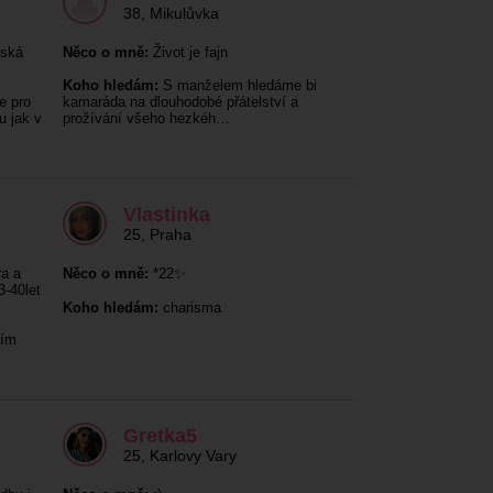
38
,
Mikulůvka
nská
Něco o mně:
Život je fajn
Koho hledám:
S manželem hledáme bi
e pro
kamaráda na dlouhodobé přátelství a
u jak v
prožívání všeho hezkéh…
Vlastinka
25
,
Praha
ra a
Něco o mně:
*22✨
3-40let
Koho hledám:
charisma
sím
Gretka5
25
,
Karlovy Vary