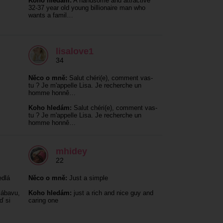
Koho hledám:
A handsome and attractive
32-37 year old young billionaire man who
wants a famil…
lisalove1
34
Něco o mně:
Salut chéri(e), comment vas-
tu ? Je m'appelle Lisa. Je recherche un
homme honnê…
Koho hledám:
Salut chéri(e), comment vas-
tu ? Je m'appelle Lisa. Je recherche un
homme honnê…
mhidey
22
edlá
Něco o mně:
Just a simple
zábavu,
Koho hledám:
just a rich and nice guy and
ď si
caring one