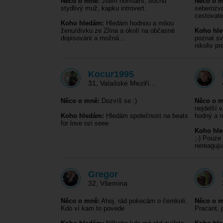
Něco o mně:
Jsem normální, trochu
Něco o m
stydlivý muž, kapku introvert.
seberozvo
cestovate
Koho hledám:
Hledám hodnou a milou
ženu/dívku ze Zlína a okolí na občasné
Koho hl
dopisování a možná…
poznat sv
nikoliv p
Kocur1995
31
,
Valašské Meziří…
Něco o mně:
Dozvíš se :)
Něco o m
nejdelší 
Koho hledám:
Hledám společnost na beats
hodný a n
for love ozi seee
Koho hl
;-) Pouze
nereaguju
Gregor
32
,
Všemina
Něco o mně:
Ahoj, rád pokecám o čemkoli.
Něco o m
Kdo ví kam to povede
Pracant, 