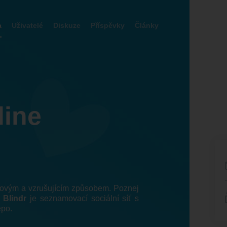
a
Uživatelé
Diskuze
Příspěvky
Články
line
 novým a vzrušujícím způsobem. Poznej
!
Blindr
je seznamovací sociální síť s
epo.