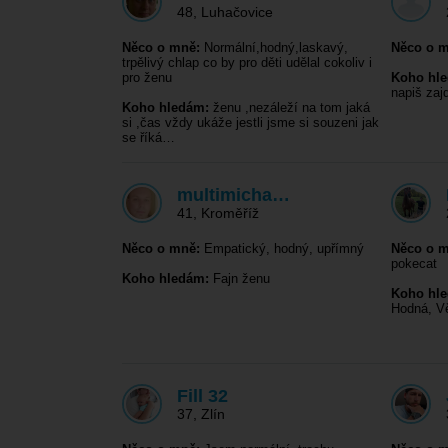
48
,
Luhačovice
Něco o mně:
Normální,hodný,laskavý,
Něco o m
trpělivý chlap co by pro děti udělal cokoliv i
pro ženu
Koho hl
napiš zaj
Koho hledám:
ženu ,nezáleží na tom jaká
si ,čas vždy ukáže jestli jsme si souzeni jak
se říká…
multimicha…
41
,
Kroměříž
Něco o mně:
Empatický, hodný, upřímný
Něco o m
pokecat
Koho hledám:
Fajn ženu
Koho hl
Hodná, V
Fill 32
37
,
Zlín