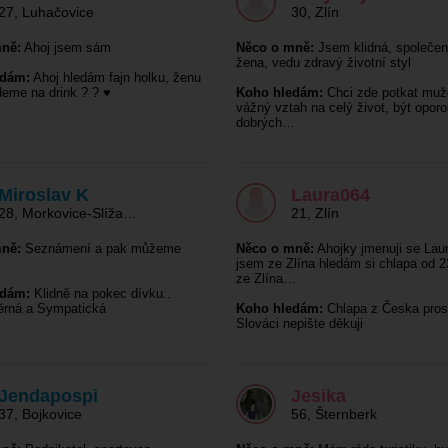
27
,
Luhačovice
30
,
Zlín
ně:
Ahoj jsem sám
Něco o mně:
Jsem klidná, společe
žena, vedu zdravý životní styl
edám:
Ahoj hledám fajn holku, ženu
deme na drink ? ? ♥️
Koho hledám:
Chci zde potkat muž
vážný vztah na celý život, být oporo
dobrých…
Miroslav K
Laura064
28
,
Morkovice-Slíža…
21
,
Zlín
ně:
Seznámení a pak můžeme
Něco o mně:
Ahojky jmenuji se Lau
jsem ze Zlína hledám si chlapa od 2
ze Zlína…
edám:
Klidně na pokec dívku..
ěrná a Sympatická
Koho hledám:
Chlapa z Česka pro
Slováci nepište děkuji
Jendapospi
Jesika
37
,
Bojkovice
56
,
Šternberk