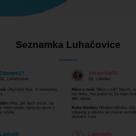
Seznamka Luhačovice
Zdenek27
Veronika00
32
,
Luhačovice
29
,
Lidečko
ně:
Obyčejný kluk. V seznamky
Něco o mně:
Něco o mě? Nevím, c
ím
tak řekla.. Asi jediné to, že mám dv
děti, doma…
edám:
Ahoj, jak bych začal...na
í mám smůlu, opravdu se mi v
Koho hledám:
Hledám někoho, kdo 
epí smůla…
zábavný a dokáže se chovat normál
slušně k ženě
Lado09
Ladylady