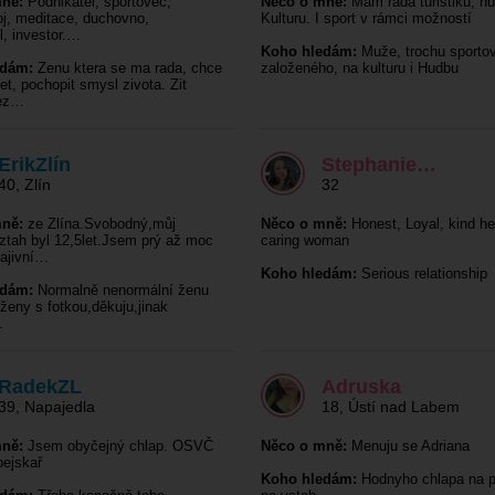
ně:
Podnikatel, sportovec,
Něco o mně:
Mám ráda turistiku, hu
j, meditace, duchovno,
Kulturu. I sport v rámci možností
l, investor.…
Koho hledám:
Muže, trochu sporto
edám:
Zenu ktera se ma rada, chce
založeného, na kulturu i Hudbu
et, pochopit smysl zivota. Zit
rez…
ErikZlín
Stephanie…
40
,
Zlín
32
ně:
ze Zlína.Svobodný,můj
Něco o mně:
Honest, Loyal, kind he
vztah byl 12,5let.Jsem prý až moc
caring woman
ajivní…
Koho hledám:
Serious relationship
edám:
Normalně nenormální ženu
 ženy s fotkou,děkuju,jinak
.
RadekZL
Adruska
39
,
Napajedla
18
,
Ústí nad Labem
ně:
Jsem obyčejný chlap. OSVČ
Něco o mně:
Menuju se Adriana
pejskař
Koho hledám:
Hodnyho chlapa na p