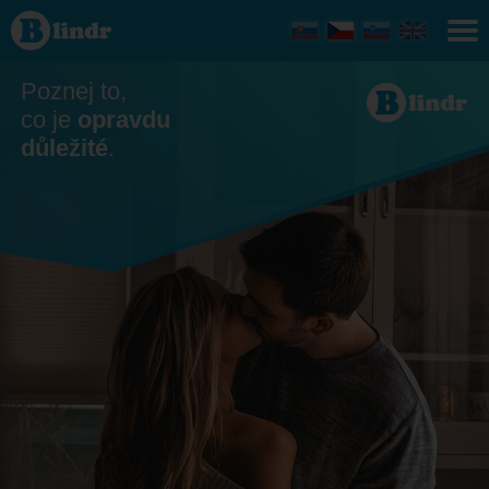
Seznamka
Veľký
Krtíš
Poznej to,
co je
opravdu
důležité
.