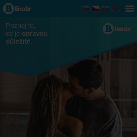
Seznamka
- On
hledá ji
Nitriansky
kraj
Poznej to,
co je
opravdu
důležité
.