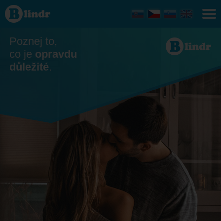
Seznamka
- On
hledá ji
Nitriansky
kraj
Poznej to,
co je
opravdu
důležité
.