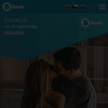
Seznamka
- On
hledá ji
Chrudim
Poznej to,
co je
opravdu
důležité
.