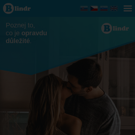
Seznamka
- On
hledá ji
Plzeň
Poznej to,
co je
opravdu
důležité
.