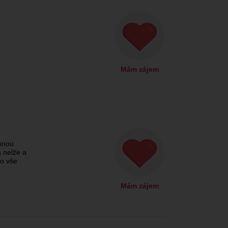
Mám zájem
mnou
 nelže a
to vše
Mám zájem