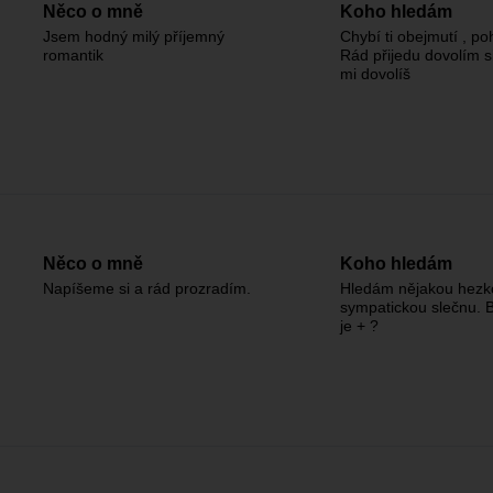
Něco o mně
Koho hledám
Jsem hodný milý příjemný
Chybí ti obejmutí , po
romantik
Rád přijedu dovolím si
mi dovolíš
Něco o mně
Koho hledám
Napíšeme si a rád prozradím.
Hledám nějakou hezk
sympatickou slečnu. B
je + ?