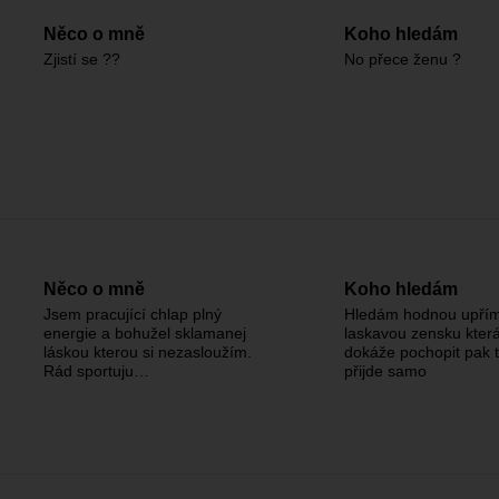
Něco o mně
Koho hledám
Zjistí se ??
No přece ženu ?
Něco o mně
Koho hledám
Jsem pracující chlap plný
Hledám hodnou upří
energie a bohužel sklamanej
laskavou zensku která
láskou kterou si nezasloužím.
dokáže pochopit pak 
Rád sportuju…
přijde samo