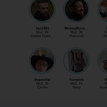
Jan1991
MickeyMous…
Muž
, 34
Muž
, 36
M
Daleké Dušní…
Rakovník
R
Dopocital
Tomwish
W
Muž
, 36
Muž
, 41
M
Čáslav
Slaný
Kral