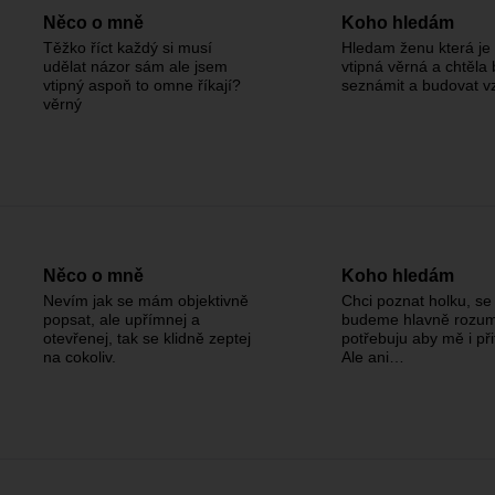
Něco o mně
Koho hledám
Těžko říct každý si musí
Hledam ženu která je
udělat názor sám ale jsem
vtipná věrná a chtěla 
vtipný aspoň to omne říkají?
seznámit a budovat v
věrný
Něco o mně
Koho hledám
Nevím jak se mám objektivně
Chci poznat holku, se 
popsat, ale upřímnej a
budeme hlavně rozum
otevřenej, tak se klidně zeptej
potřebuju aby mě i př
na cokoliv.
Ale ani…