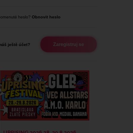
omenuté heslo?
Obnovit heslo
Zaregistruj se
áš ještě účet?