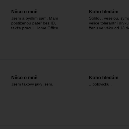
Něco o mně
Koho hledám
Jsem a bydlím sám. Mám
Štíhlou, veselou, sym
postiženou páteř bez ID,
velice tolerantní dívku
takže pracuji Home Office.
ženu ve věku od 18 do
Něco o mně
Koho hledám
Jsem takový jaký jsem.
.. polovičku..