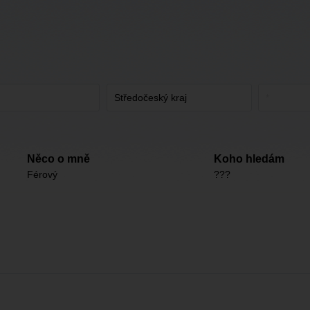
Něco o mně
Koho hledám
Férový
???