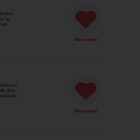
 hodná
by se
ztah
Mám zájem
kterou si
ět. Ano,
itahovala.
Mám zájem