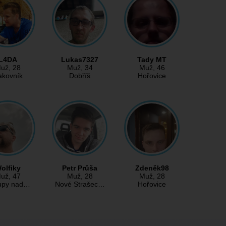
L4DA
Lukas7327
Tady MT
už
, 28
Muž
, 34
Muž
, 46
akovník
Dobříš
Hořovice
olfiky
Petr Průša
Zdeněk98
už
, 47
Muž
, 28
Muž
, 28
upy nad…
Nové Strašec…
Hořovice