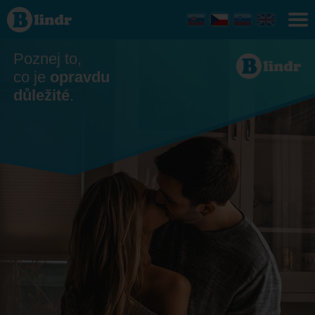
Seznamka
- On
hledá ji
Zlínský
kraj
Poznej to,
co je
opravdu
důležité
.