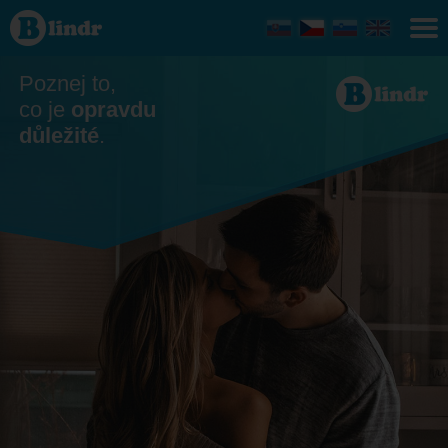
Seznamka
- Ona
hledá
jeho
Česko
Poznej to,
co je
opravdu
důležité
.