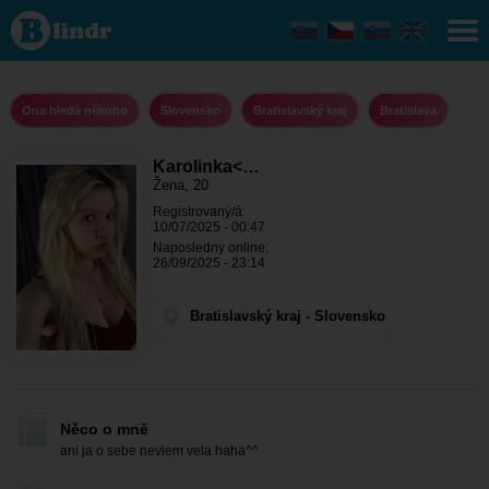
Karolinka<3
- Ona hledá
někoho
Bratislavský
kraj -
Bratislava
Ona hledá někoho
Slovensko
Bratislavský kraj
Bratislava
Karolinka<…
Žena, 20
Registrovaný/á:
10/07/2025 - 00:47
Naposledny online:
26/09/2025 - 23:14
Bratislavský kraj - Slovensko
Něco o mně
ani ja o sebe neviem vela haha^^