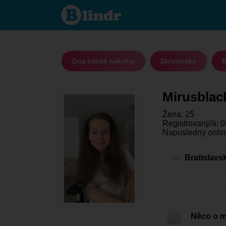
Mirusblack -
Ona hledá
někoho
Bratislavský
kraj -
Bratislava
Ona hledá někoho
Slovensko
B
Mirusblac
Žena, 25
Registrovaný/á: 0
Naposledny onlin
Bratislavs
Něco o 