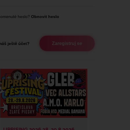
omenuté heslo?
Obnovit heslo
Zaregistruj se
áš ještě účet?