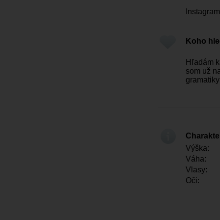
Instagram
Koho hl
Hľadám ka
som už na
gramatiky
Charakter
Výška:
Váha:
Vlasy:
Oči: