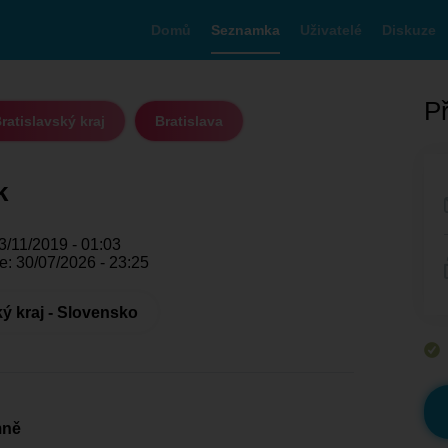
Domů
Seznamka
Uživatelé
Diskuze
Př
ratislavský kraj
Bratislava
k
3/11/2019 - 01:03
e: 30/07/2026 - 23:25
ký kraj - Slovensko
mně