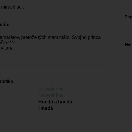
 mirusblack
Zap
edám
marátov, pretože tých mám málo. Svojho princa
šla ? ?.
Nem
 vítaná
istika
Nevyplněno
Nevyplněno
Hnedá a hnedá
Hnedá