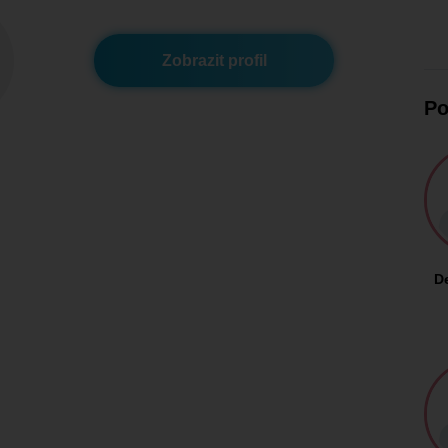
Zobrazit profil
Po
D