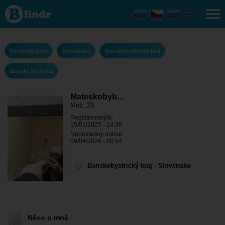
Mateskobyby -
On hledá jeho
Banskobystrický
kraj - Banská
Bystrica
On hledá jeho
Slovensko
Banskobystrický kraj
Banská Bystrica
Mateskobyb…
Muž, 29
Registrovaný/á:
15/01/2025 - 14:30
Naposledny online:
09/04/2026 - 00:54
Banskobystrický kraj - Slovensko
Něco o mně