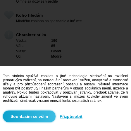
O mne sa dozvies v profile
Koho hledám
Mladého chalana na spoznanie a iné veci
Charakteristika
Výška:
190
Váha:
85
Vlasy:
Blond
Oči:
Modré
Tato stránka využívá cookies a jiné technologie sledování na rozlišení
jednotlivých zařízení, na individuální nastavení služeb, analytické a statistické
účely a pro přizpůsobení zobrazení obsahu a reklam. Některé informace
mohou být poskytnuty i našim partnerům v oblasti sociálních médií, inzerce a
analýzy. Pokud budeš pokračovat v používání stránky, předpokládáme, že ti
vyhovuje aktuální nastavení. Nastavení si můžeš kdykoliv změnit ve svém
prohlížeči, čímž však výrazně omezíš funkčnost našich stránek.
Mám zájem
Přizpůsobit