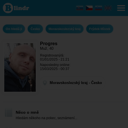
Progres - On
hledá ji
Moravskoslezský
kraj - Frýdek-
Místek
On hledá ji
Česko
Moravskoslezský kraj
Frýdek-Místek
Progres
Muž, 40
Registrovaný/á:
01/01/2025 - 21:21
Naposledny online:
15/03/2025 - 00:37
Moravskoslezský kraj - Česko
Něco o mně
Hledám někoho na pokec, seznámení...