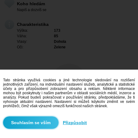
Koho hledám
Napiš a dozvíš se
Charakteristika
Výška:
173
Váha:
85
Vlasy:
Dohola
Oči:
Zelene
Tato stránka využívá cookies a jiné technologie sledování na rozlišení
jednotlivých zařízení, na individuální nastavení služeb, analytické a statistické
účely a pro přizpůsobení zobrazení obsahu a reklam. Některé informace
mohou být poskytnuty i našim partnerům v oblasti sociálních médií, inzerce a
analýzy. Pokud budeš pokračovat v používání stránky, předpokládáme, že ti
vyhovuje aktuální nastavení. Nastavení si můžeš kdykoliv změnit ve svém
prohlížeči, čímž však výrazně omezíš funkčnost našich stránek.
Mám zájem
Přizpůsobit
Vyhledávání