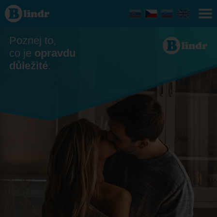
Seznamka - On
hledá ji
Banskobystrický
kraj
Poznej to,
co je
opravdu
důležité
.