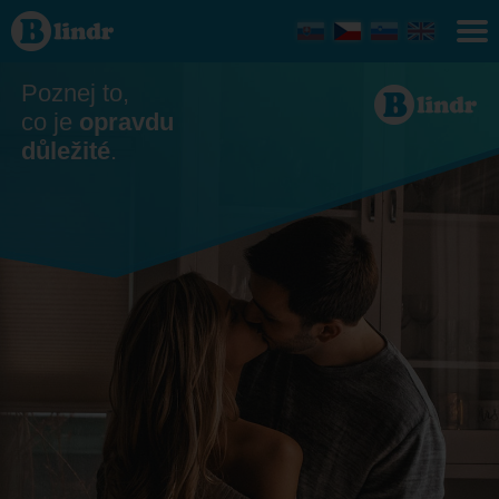
Seznamka - On
hledá ji
Moravskoslezský
kraj
Poznej to,
co je
opravdu
důležité
.