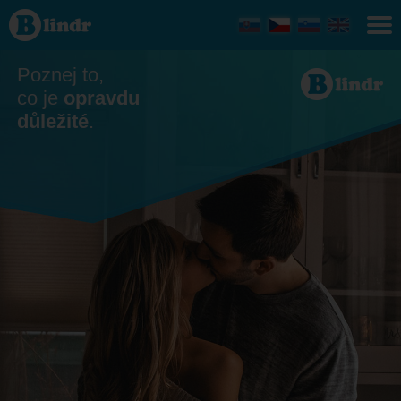
Seznamka
- On
hledá ji
Opava
Poznej to,
co je
opravdu
důležité
.