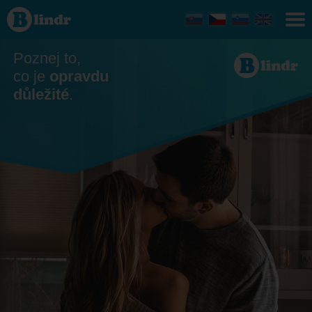
Seznamka
- On
hledá ji
Plzeňský
kraj
Poznej to,
co je
opravdu
důležité
.