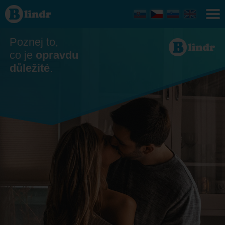
Seznamka
- On
hledá ji
Žilinský
kraj
Poznej to,
co je
opravdu
důležité
.