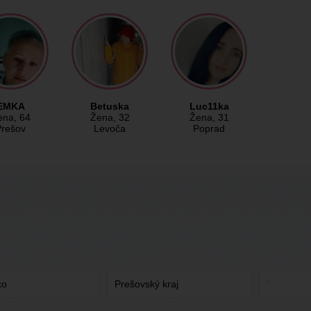
EMKA
Betuska
Luc11ka
ena
, 64
Žena
, 32
Žena
, 31
Prešov
Levoča
Poprad