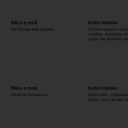
Něco o mně
Koho hledám
Sa dozvies keď napíšeš
Chcem spoznať niek
nového , kamaráta o
pokec len dobrého k
Něco o mně
Koho hledám
Úprimná,usmievava
Úprimného, zodpove
muža, ktorý vie ako id