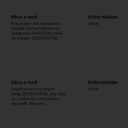
Něco o mně
Koho hledám
Pokud vám zde neodpovím,
Vzťah
můžete mě kontaktovat na
Telegramu (linda7505) nebo
na Zangim (1059103754)…
Něco o mně
Koho hledám
Napíš mi sem na mojom
Vzťah
zangi (5678212341), aby sme
sa o sebe viac dozvedeli a
spriatelili. Nie som…