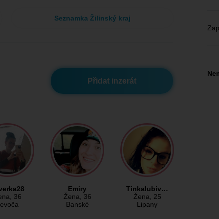
Seznamka Žilinský kraj
Zap
Nem
Přidat inzerát
verka28
Emiry
Tinkalubiv…
ena
, 36
Žena
, 36
Žena
, 25
evoča
Banské
Lipany