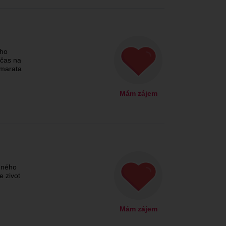
oho
bčas na
amarata
Mám zájem
dného
e zivot
Mám zájem