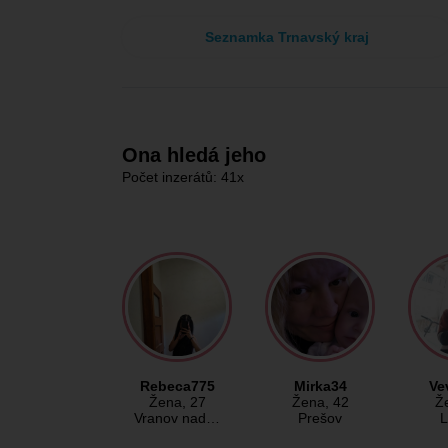
Seznamka Trnavský kraj
Ona hledá jeho
Počet inzerátů: 41x
Rebeca775
Mirka34
Ve
Žena
, 27
Žena
, 42
Ž
Vranov nad…
Prešov
L