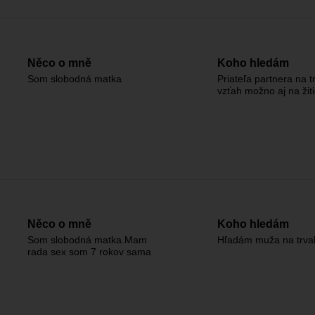
Něco o mně
Koho hledám
Som slobodná matka
Priateľa partnera na t
vzťah možno aj na žit
Něco o mně
Koho hledám
Som slobodná matka.Mam
Hľadám muža na trval
rada sex som 7 rokov sama