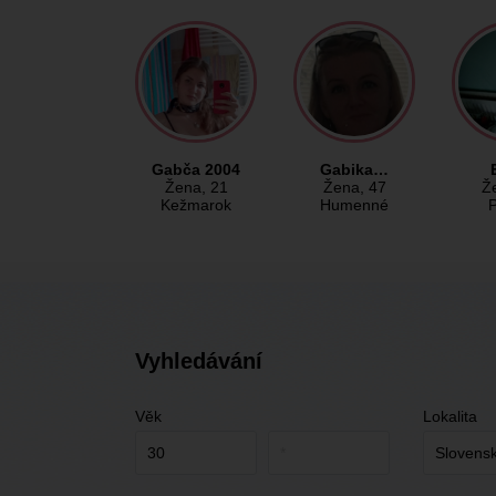
Gabča 2004
Gabika…
Žena
, 21
Žena
, 47
Ž
Kežmarok
Humenné
Vyhledávání
Věk
Lokalita