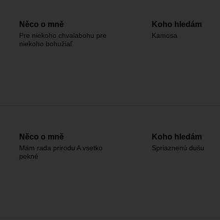
Něco o mně
Koho hledám
Pre niekoho chvalabohu pre
Kamosa
niekoho bohužiaľ
Něco o mně
Koho hledám
Mám rada prirodu A vsetko
Spriaznenú dušu
pekné