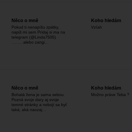
Něco o mně
Koho hledám
Pokud ti nenapíšu zpátky,
Vzťah
napiš mi sem Pridaj si ma na
telegram (@Linda7505)
..........alebo zangi…
Něco o mně
Koho hledám
Bohatá žena je sama sebou.
Možno práve Teba ?
Pozná svoje dary aj svoje
temné stránky a nebojí sa byť
taká, aká naozaj…