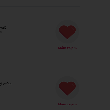
rvalý
ie
Mám zájem
ý vzťah
Mám zájem