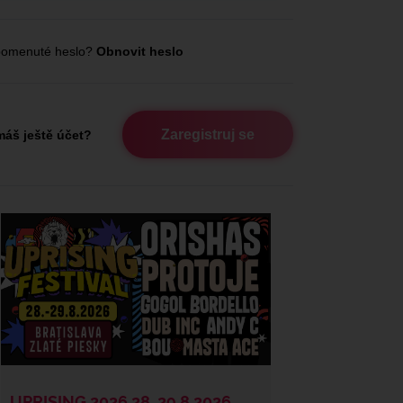
omenuté heslo?
Obnovit heslo
Zaregistruj se
áš ještě účet?