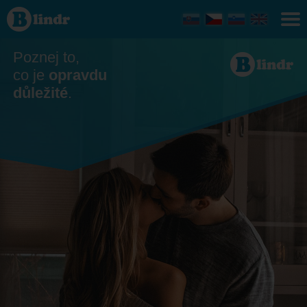
Seznamka
- On
hledá ji
Česko
Poznej to,
co je
opravdu
důležité
.