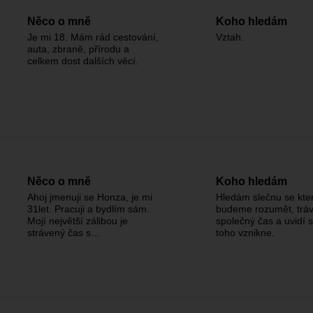
Něco o mně
Koho hledám
Je mi 18. Mám rád cestování,
Vztah.
auta, zbraně, přírodu a
celkem dost dalších věcí.
Něco o mně
Koho hledám
Ahoj jmenuji se Honza, je mi
Hledám slečnu se kter
31let. Pracuji a bydlím sám.
budeme rozumět, tráv
Mojí největší zálibou je
společný čas a uvidí 
strávený čas s…
toho vznikne.