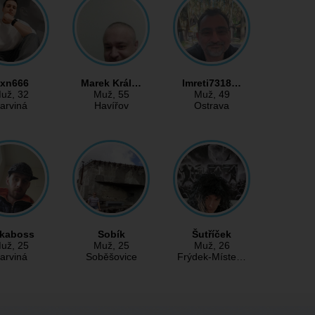
xn666
Marek Král…
Imreti7318…
už
, 32
Muž
, 55
Muž
, 49
arviná
Havířov
Ostrava
rkaboss
Sobík
Šutříček
už
, 25
Muž
, 25
Muž
, 26
arviná
Soběšovice
Frýdek-Míste…