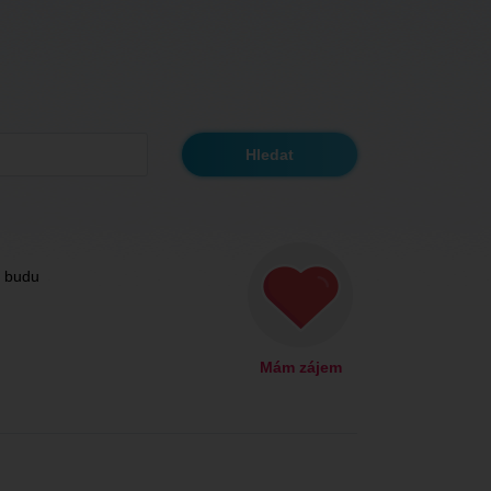
i budu
Mám zájem