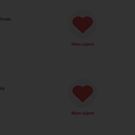
řírodu
Mám zájem
aky
Mám zájem