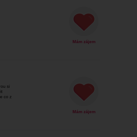
Mám zájem
ou si
it
se co z
Mám zájem