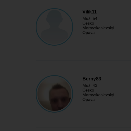
Vilik11
Muž
, 54
Česko
Moravskoslezský…
Opava
Berny83
Muž
, 43
Česko
Moravskoslezský…
Opava