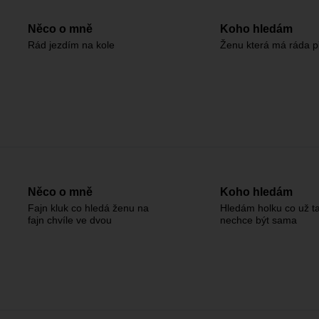
Něco o mně
Koho hledám
Rád jezdím na kole
Ženu která má ráda p
Něco o mně
Koho hledám
Fajn kluk co hledá ženu na
Hledám holku co už t
fajn chvíle ve dvou
nechce být sama