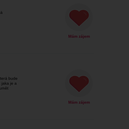
já
Mám zájem
která bude
 jaka je a
zumět
Mám zájem