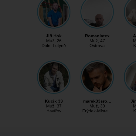
Jiří Hok
Romanlatex
A
Muž
, 26
Muž
, 47
M
Dolní Lutyně
Ostrava
K
Kucik 33
marek33sro…
Ji
Muž
, 37
Muž
, 39
M
Havířov
Frýdek-Míste…
K