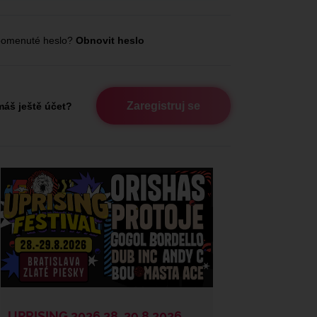
omenuté heslo?
Obnovit heslo
Zaregistruj se
áš ještě účet?