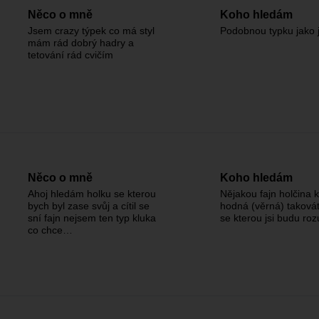
Něco o mně
Koho hledám
Jsem crazy týpek co má styl
Podobnou typku jako 
mám rád dobrý hadry a
tetování rád cvičím
Něco o mně
Koho hledám
Ahoj hledám holku se kterou
Nějakou fajn holčina 
bych byl zase svůj a cítil se
hodná (věrná) takovát
sní fajn nejsem ten typ kluka
se kterou jsi budu ro
co chce…