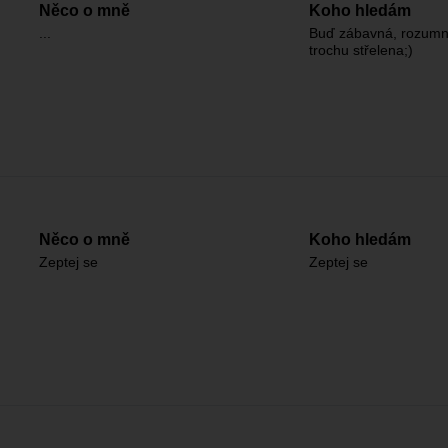
Něco o mně
Koho hledám
...
Buď zábavná, rozumná
trochu střelena;)
Něco o mně
Koho hledám
Zeptej se
Zeptej se