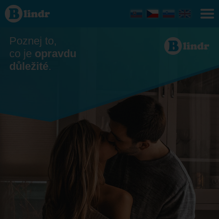
Seznamka - On
hledá ji
Moravskoslezský
kraj
Poznej to,
co je
opravdu
důležité
.