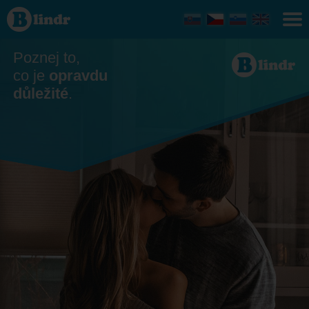
Seznamka
Benátky
nad
Jizerou
Poznej to,
co je
opravdu
důležité
.